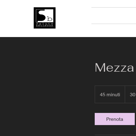
Mezza 
30
euro
45 minuti
4
30
5
m
i
Prenota
n
u